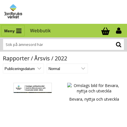
Webbutik
Meny
Antal i varukor
.
Rapporter / Årsvis / 2022
Bevara, nyttja och utveckla