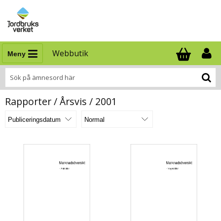
Webbutik
Meny
Antal i varukor
.
Rapporter / Årsvis / 2001