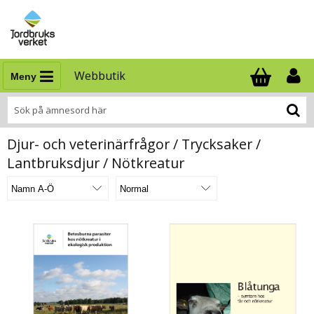
Webbutik
Meny
Antal i varukor
.
Djur- och veterinärfrågor / Trycksaker /
Lantbruksdjur / Nötkreatur