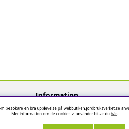
Information
som besökare en bra upplevelse på webbutiken.jordbruksverket.se anvä
Om webbutiken
Mer information om de cookies vi använder hittar du
här
.
Köpevillkor
Kontakta oss