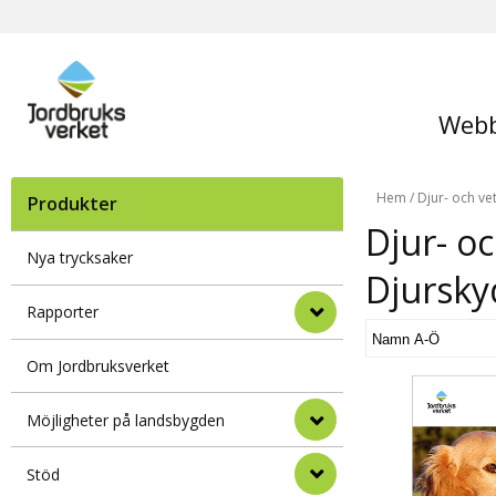
Webb
Hem
/
Djur- och ve
Produkter
Djur- oc
Nya trycksaker
Djursk
Rapporter
Om Jordbruksverket
Möjligheter på landsbygden
Stöd