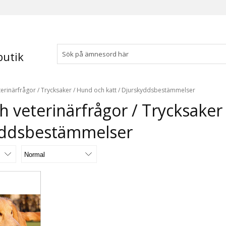
utik
terinärfrågor
/
Trycksaker
/
Hund och katt
/
Djurskyddsbestämmelser
h veterinärfrågor / Trycksaker
yddsbestämmelser