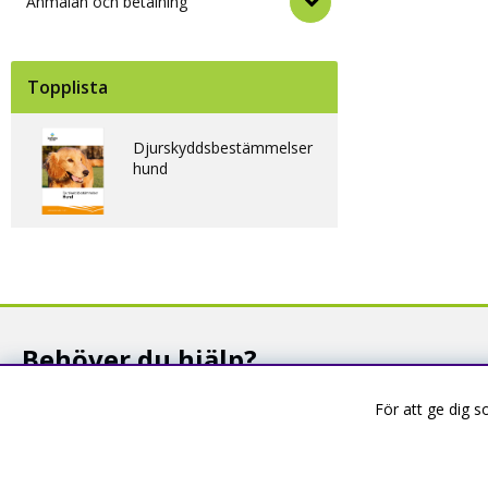
Anmälan och betalning
Topplista
Djurskyddsbestämmelser
hund
Behöver du hjälp?
Du är välkommen att kontakta oss om du har frågor!
För att ge dig 
Ställ en fråga eller läs svar som andra fått
Kontaktuppgifter