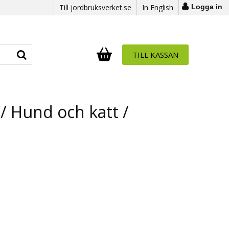
Till jordbruksverket.se
In English
Logga in
TILL KASSAN
Antal i varukorg:
.
 / Hund och katt /