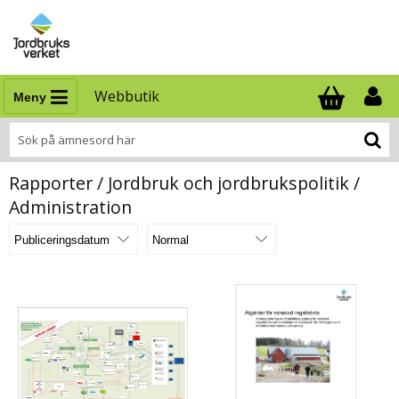
Webbutik
Meny
Antal i varukor
.
Rapporter / Jordbruk och jordbrukspolitik /
Administration