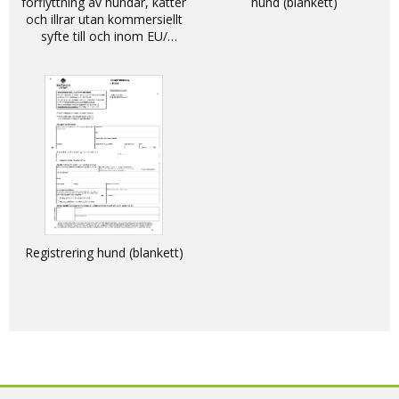
förflyttning av hundar, katter
hund (blankett)
och illrar utan kommersiellt
syfte till och inom EU/
DECLARATION - non-
commercial movement of
dogs, cats and ferrets into
and within the EU
Registrering hund (blankett)