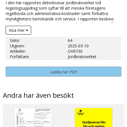
I den här rapporten delredovisar Jordbruksverket två
regeringsuppdrag som syftar till att minska företagens
regelbörda och administrativa kostnader samt förbättra
myndighetens bemötande och service. I rapporten beskrivs
genomförda, kommande och planerade förenklingar av både
regelverk och andra åtgärder som ska underlätta för företag.
Visa mer
Sidor:
64
Utgiven:
2025-03-10
Artikelnr:
OVR730
Författare:
Jordbruksverket
Ladda ner PDF
Andra har även besökt