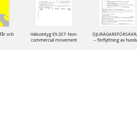
får och
Hälsointyg E9.207: Non-
DJURÄGAREFÖRSÄKR
commercial movement
– förflyttning av hund
into EU of dogs, cats and
katter och illrar uta
ferrets
kommersiellt syfte till
inom EU/ DECLARATIO
non-commercial
movement of dogs, c
and ferrets into and wi
the EU