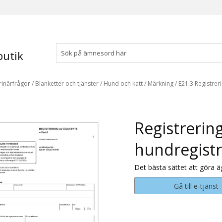
utik
rinärfrågor
/
Blanketter och tjänster
/
Hund och katt
/
Märkning
/
E21.3 Registrer
Registrering
hundregistr
Det bästa sättet att göra ä
Gå till e-tjänst