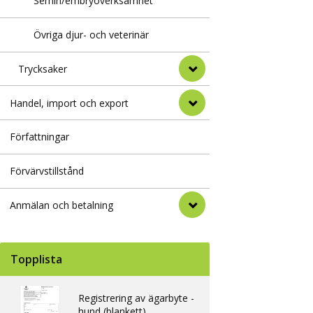
Semin/embryoverksamhet
Övriga djur- och veterinär
Trycksaker
Handel, import och export
Författningar
Förvärvstillstånd
Anmälan och betalning
Topplista
Registrering av ägarbyte -
hund (blankett)