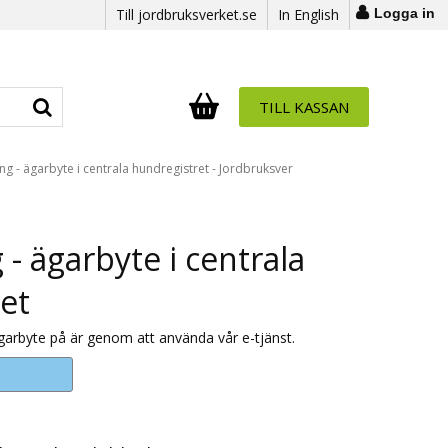
Till jordbruksverket.se
In English
Logga in
TILL KASSAN
Antal i varukorg:
.
ing - ägarbyte i centrala hundregistret - Jordbruksver
 - ägarbyte i centrala
et
garbyte på är genom att använda vår e-tjänst.