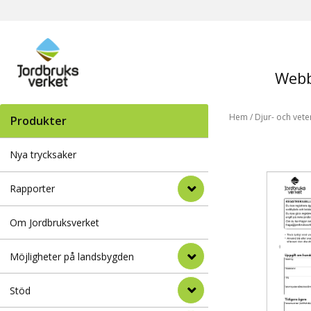
Webb
Hem
/
Djur- och vete
Produkter
Nya trycksaker
Rapporter
Om Jordbruksverket
Möjligheter på landsbygden
Stöd