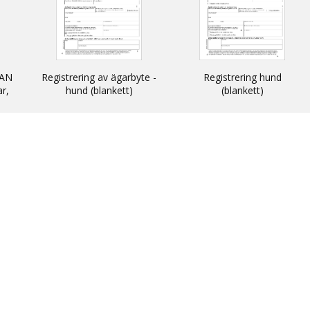
AN
Registrering av ägarbyte -
Registrering hund
ar,
hund (blankett)
(blankett)
n
 och
N -
ats
thin