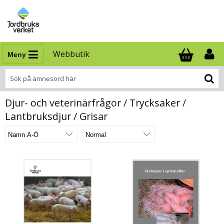
Webbutik
Meny
Antal i varukor
.
Djur- och veterinärfrågor / Trycksaker /
Lantbruksdjur / Grisar