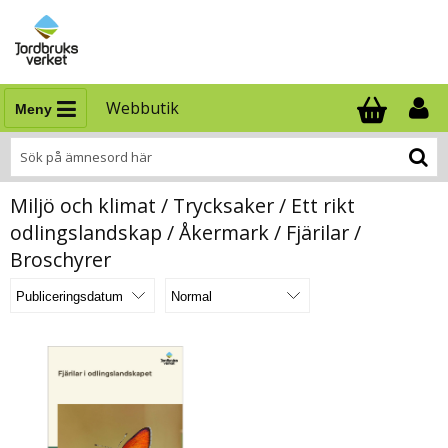
Webbutik
Meny
Antal i varukor
.
Miljö och klimat / Trycksaker / Ett rikt
odlingslandskap / Åkermark / Fjärilar /
Broschyrer