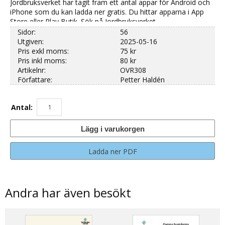
Jordbruksverket har tagit fram ett antal appar för Android och
iPhone som du kan ladda ner gratis. Du hittar apparna i App
Store eller Play Butik. Sök på Jordbruksverket.
Sidor:
56
Utgiven:
2025-05-16
Pris exkl moms:
75 kr
Pris inkl moms:
80 kr
Artikelnr:
OVR308
Författare:
Petter Haldén
Antal:
Lägg i varukorgen
Ladda ner PDF
Andra har även besökt