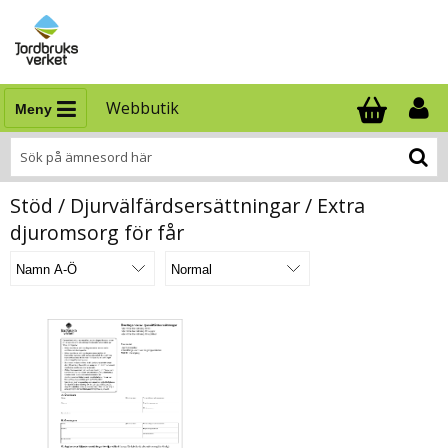
Webbutik
Meny
Antal i varukor
.
Stöd / Djurvälfärdsersättningar / Extra
djuromsorg för får