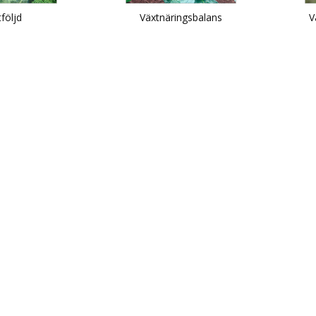
följd
Växtnäringsbalans
V