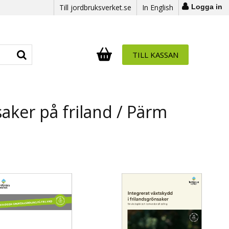
Till jordbruksverket.se
In English
Logga in
TILL KASSAN
Antal i varukorg:
.
aker på friland / Pärm