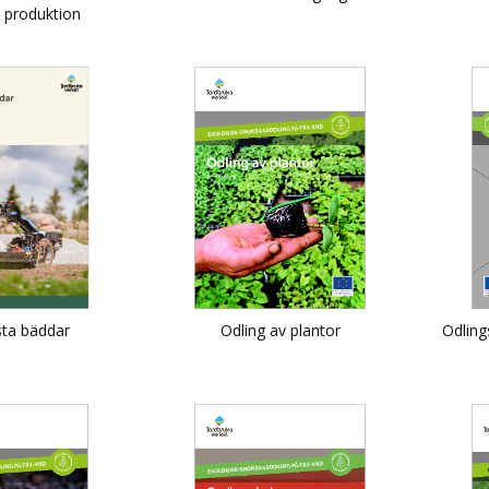
 produktion
sta bäddar
Odling av plantor
Odling