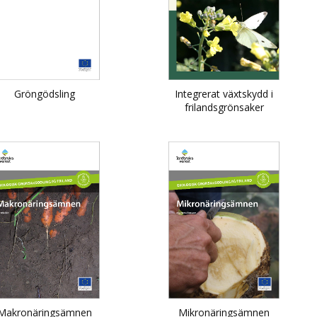
Gröngödsling
Integrerat växtskydd i
frilandsgrönsaker
Makronäringsämnen
Mikronäringsämnen