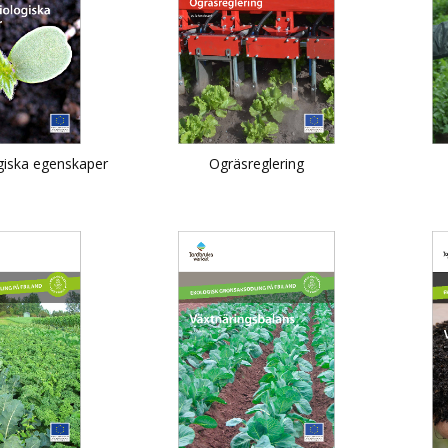
giska egenskaper
Ogräsreglering