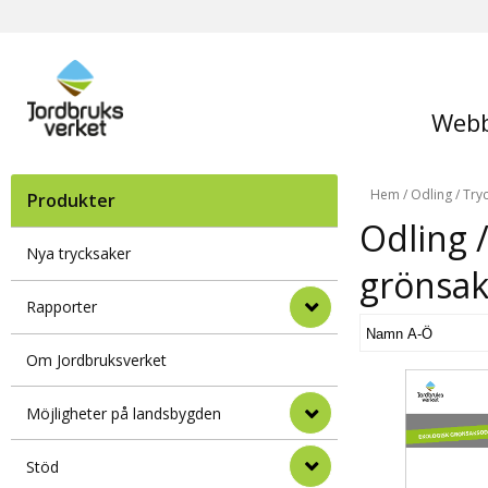
Webb
Hem
/
Odling
/
Try
Produkter
Odling 
Nya trycksaker
grönsak
Rapporter
Om Jordbruksverket
Möjligheter på landsbygden
Stöd