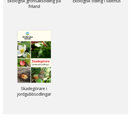
Ekologisk grönsaksodling på
Ekologisk odling i växthus
friland
Skadegörare i
jordgubbsodlingar