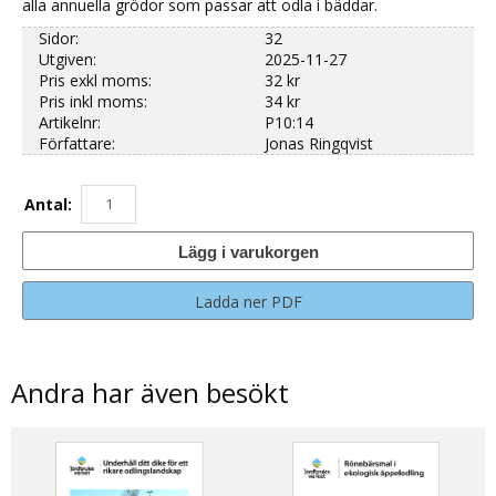
alla annuella grödor som passar att odla i bäddar.
Sidor:
32
Utgiven:
2025-11-27
Pris exkl moms:
32 kr
Pris inkl moms:
34 kr
Artikelnr:
P10:14
Författare:
Jonas Ringqvist
Antal:
Lägg i varukorgen
Ladda ner PDF
Andra har även besökt