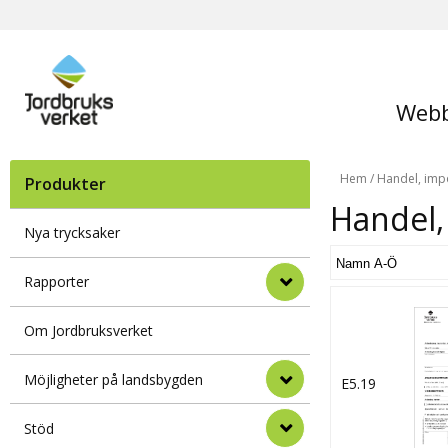
Webb
Hem
/
Handel, imp
Produkter
Handel,
Nya trycksaker
Rapporter
Om Jordbruksverket
Möjligheter på landsbygden
E5.19
Stöd