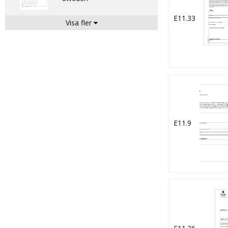
E11.33
Visa fler
Veterinary health
certificate for hatching
eggs to be exported from
Sweden
ANSÖKAN -
intyg/communication i
samband med export
E11.9
Yrkesmässig produktion,
försäljning och
lagerhållning av växter
(anmälan och registrering)
- Certifiering av frukt- eller
bärplantor (ansökan)
Anmälan till
potatisregistret