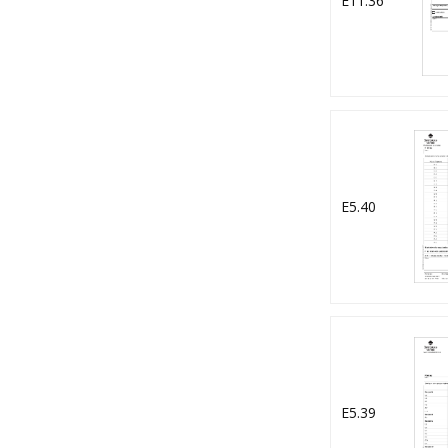
E11.36
Ansökan -
sundhetscertifikat, -
återutförselintyg
E5.40
E5.39