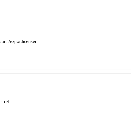
ort-/exportlicenser
istret