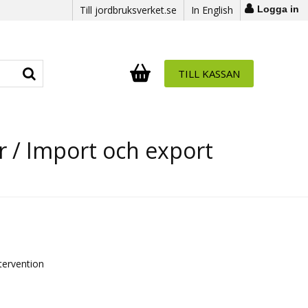
Till jordbruksverket.se
In English
Logga in
TILL KASSAN
Antal i varukorg:
.
r / Import och export
tervention