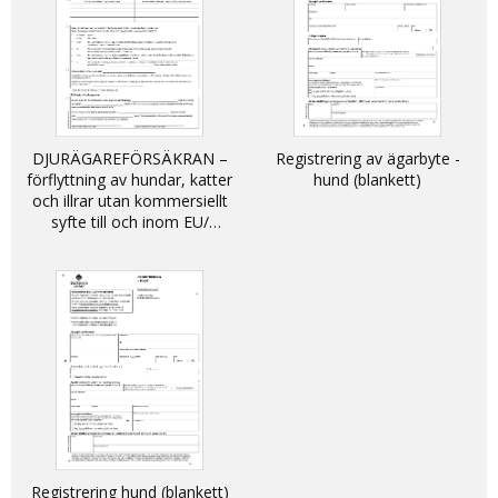
DJURÄGAREFÖRSÄKRAN –
Registrering av ägarbyte -
förflyttning av hundar, katter
hund (blankett)
och illrar utan kommersiellt
syfte till och inom EU/
DECLARATION - non-
commercial movement of
dogs, cats and ferrets into
and within the EU
Registrering hund (blankett)