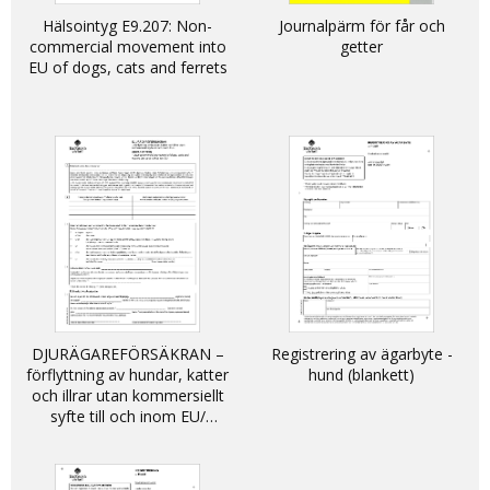
Hälsointyg E9.207: Non-
Journalpärm för får och
commercial movement into
getter
EU of dogs, cats and ferrets
DJURÄGAREFÖRSÄKRAN –
Registrering av ägarbyte -
förflyttning av hundar, katter
hund (blankett)
och illrar utan kommersiellt
syfte till och inom EU/
DECLARATION - non-
commercial movement of
dogs, cats and ferrets into