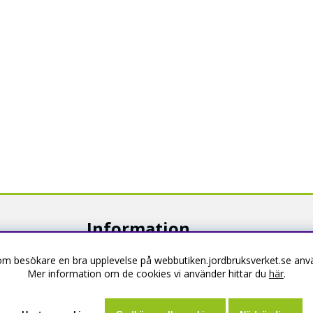
Information
som besökare en bra upplevelse på webbutiken.jordbruksverket.se anvä
Om webbutiken
Mer information om de cookies vi använder hittar du
här
.
Köpevillkor
Kontakta oss