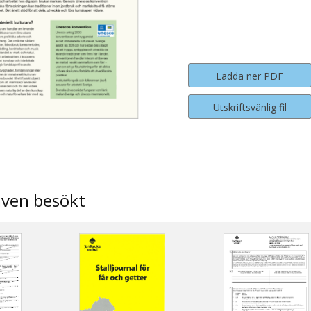
Ladda ner PDF
Utskriftsvänlig fil
även besökt