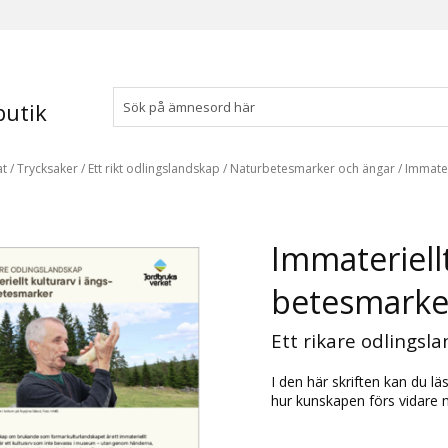
utik
at
/
Trycksaker
/
Ett rikt odlingslandskap
/
Naturbetesmarker och ängar
/
Immater
Immateriellt
betesmarke
Ett rikare odlingsl
I den här skriften kan du l
hur kunskapen förs vidare 