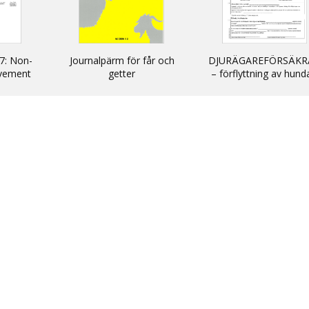
7: Non-
Journalpärm för får och
DJURÄGAREFÖRSÄKR
vement
getter
– förflyttning av hund
cats and
katter och illrar uta
kommersiellt syfte till
inom EU/ DECLARATIO
non-commercial
movement of dogs, c
and ferrets into and wi
the EU