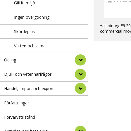
Giftfri miljö
Ingen övergödning
Hälsointyg E9.20
commercial mo
Skördeplus
into EU of dogs, 
ferrets
Vatten och klimat
Odling
Djur- och veterinärfrågor
Handel, import och export
Författningar
Förvärvstillstånd