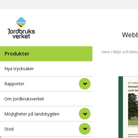
Webb
Hem
/
Miljö och klim
Produkter
Nya trycksaker
Rapporter
Om Jordbruksverket
Möjligheter på landsbygden
Stöd