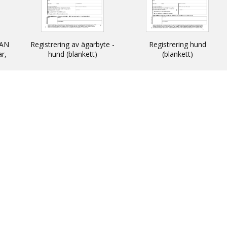
AN
Registrering av ägarbyte -
Registrering hund
ar,
hund (blankett)
(blankett)
n
 och
N -
ats
thin