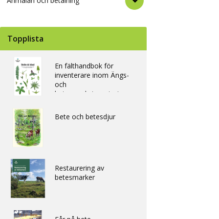
Anmälan och betalning
Topplista
En fälthandbok för
inventerare inom Ängs-
och
betesmarksinventeringen
Bete och betesdjur
Restaurering av
betesmarker