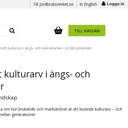
Till jordbruksverket.se
In English
Logga in
TILL KASSAN
Antal i varukorg:
.
iellt kulturarv i ängs- och betesmarker - Jordbruksverket
 kulturarv i ängs- och
r
andskap
äsa om hur brukande och markskötsel är ett levande kulturarv – och
mellan generationer.