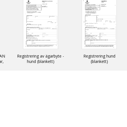
AN
Registrering av ägarbyte -
Registrering hund
ar,
hund (blankett)
(blankett)
n
 och
N -
ats
thin