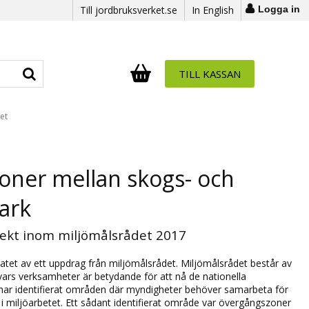
Till jordbruksverket.se
In English
Logga in
TILL KASSAN
Antal i varukorg:
.
et
oner mellan skogs- och
ark
ekt inom miljömålsrådet 2017
atet av ett uppdrag från miljömålsrådet. Miljömålsrådet består av
vars verksamheter är betydande för att nå de nationella
 har identifierat områden där myndigheter behöver samarbeta för
 miljöarbetet. Ett sådant identifierat område var övergångszoner