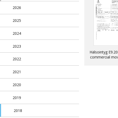
2026
2025
2024
2023
Hälsointyg E9.20
commercial mo
2022
into EU of dogs, 
ferrets
2021
2020
2019
2018