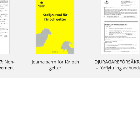
7: Non-
Journalpärm för får och
DJURÄGAREFÖRSÄKR
vement
getter
– förflyttning av hund
cats and
katter och illrar uta
kommersiellt syfte till
inom EU/ DECLARATIO
non-commercial
movement of dogs, c
and ferrets into and wi
the EU