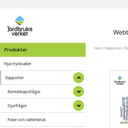
Webb
Hem
/
Rapporter
/
År
Produkter
Nya trycksaker
Rapporter
Beredskapsfrågor
Djurfrågor
Fiske och vattenbruk