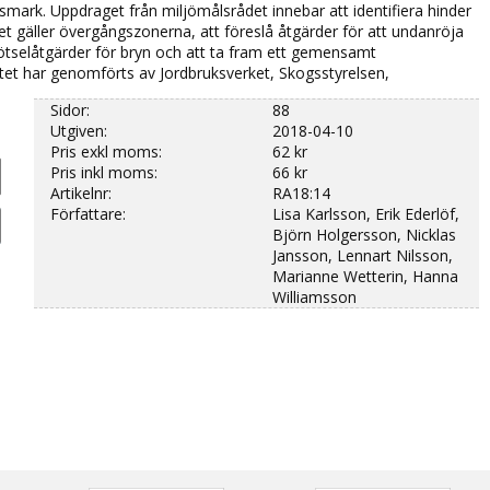
mark. Uppdraget från miljömålsrådet innebar att identifiera hinder
et gäller övergångszonerna, att föreslå åtgärder för att undanröja
kötselåtgärder för bryn och att ta fram ett gemensamt
tet har genomförts av Jordbruksverket, Skogsstyrelsen,
kvarieämbetet, Länsstyrelserna och Sveriges geologiska
Sidor:
88
Utgiven:
2018-04-10
Pris exkl moms:
62 kr
Pris inkl moms:
66 kr
Artikelnr:
RA18:14
Författare:
Lisa Karlsson, Erik Ederlöf,
Björn Holgersson, Nicklas
Jansson, Lennart Nilsson,
Marianne Wetterin, Hanna
Williamsson