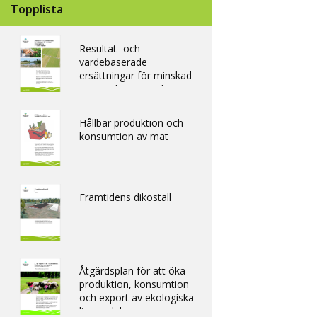
Topplista
Resultat- och
värdebaserade
ersättningar för minskad
övergödning - är det
möjligt?
Hållbar produktion och
konsumtion av mat
Framtidens dikostall
Åtgärdsplan för att öka
produktion, konsumtion
och export av ekologiska
livsmedel