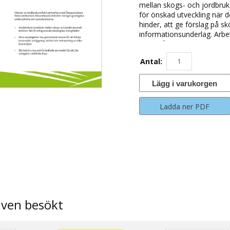
mellan skogs- och jordbruks
för önskad utveckling när d
hinder, att ge förslag på s
informationsunderlag. Arbe
Naturvårdsverket, Riksanti
undersökning.
Antal:
Lägg i varukorgen
Ladda ner PDF
även besökt