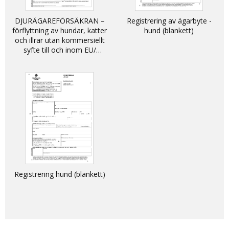
DJURÄGAREFÖRSÄKRAN –
Registrering av ägarbyte -
förflyttning av hundar, katter
hund (blankett)
och illrar utan kommersiellt
syfte till och inom EU/
DECLARATION - non-
commercial movement of
dogs, cats and ferrets into
and within the EU
Registrering hund (blankett)