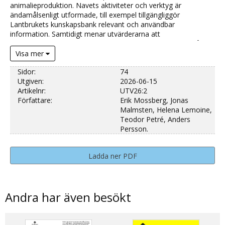
animalieproduktion. Navets aktiviteter och verktyg är
ändamålsenligt utformade, till exempel tillgängliggör
Lantbrukets kunskapsbank relevant och användbar
information. Samtidigt menar utvärderarna att
genomslagskraften hittills är begränsad eftersom det är få
lantbrukare som känner till navet.
Visa mer
Sidor:
74
Utgiven:
2026-06-15
Artikelnr:
UTV26:2
Författare:
Erik Mossberg, Jonas
Malmsten, Helena Lemoine,
Teodor Petré, Anders
Persson.
Ladda ner PDF
Andra har även besökt