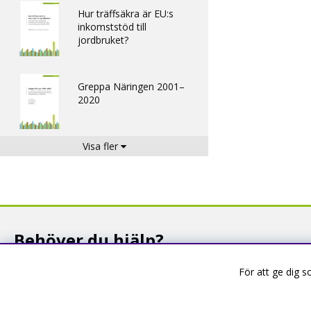
Hur träffsäkra är EU:s
inkomststöd till
jordbruket?
Greppa Näringen 2001–
2020
Visa fler
Ansökningar om
investeringsstöd för ökad
konkurrenskraft
Effekter av stöd för ökad
Behöver du hjälp?
konkurrenskraft och
företagsutveckling
Du är välkommen att kontakta oss om du har frågor!
För att ge dig 
Ställ en fråga eller läs svar som andra fått
Vattenkvalitet och förluster