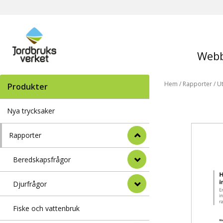
Webb
Hem
/
Rapporter
/
U
Produkter
Nya trycksaker
Rapporter
Beredskapsfrågor
Djurfrågor
Fiske och vattenbruk