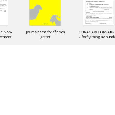
7: Non-
Journalpärm för får och
DJURÄGAREFÖRSÄKR
vement
getter
– förflyttning av hund
cats and
katter och illrar uta
kommersiellt syfte till
inom EU/ DECLARATIO
non-commercial
movement of dogs, c
and ferrets into and wi
the EU