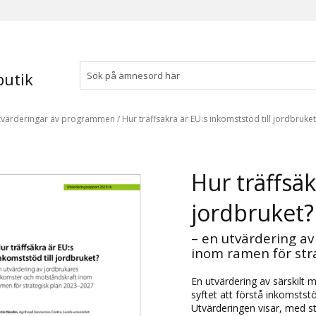
utik
tvärderingar av programmen
/
Hur träffsäkra är EU:s inkomststöd till jordbruke
Hur träffsäk
jordbruket?
– en utvärdering a
inom ramen för str
En utvärdering av särskilt 
syftet att förstå inkomstst
Utvärderingen visar, med st