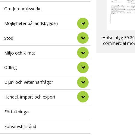
Om Jordbruksverket
Möjligheter på landsbygden
Hälsointyg E9.20
Stöd
commercial mo
into EU of dogs, 
Miljö och klimat
ferrets
Odling
Djur- och veterinärfrågor
Handel, import och export
Författningar
Förvärvstillstånd