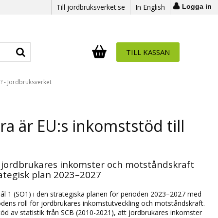
Till jordbruksverket.se
In English
Logga in
TILL KASSAN
Antal i varukorg:
.
t? - Jordbruksverket
ra är EU:s inkomststöd till
v jordbrukares inkomster och motståndskraft
ategisk plan 2023–2027
mål 1 (SO1) i den strategiska planen för perioden 2023–2027 med
ödens roll för jordbrukares inkomstutveckling och motståndskraft.
öd av statistik från SCB (2010-2021), att jordbrukares inkomster