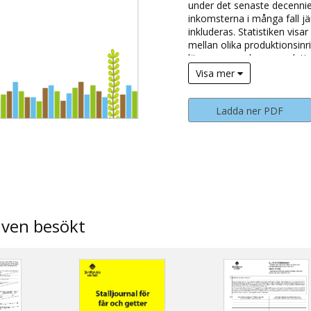
under det senaste decenniet
inkomsterna i många fall jä
inkluderas. Statistiken vis
mellan olika produktionsin
lämnar sex rekommendatio
jordbrukspolitiken efter 202
Visa mer
Ladda ner PDF
även besökt