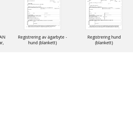
AN
Registrering av ägarbyte -
Registrering hund
ar,
hund (blankett)
(blankett)
n
 och
N -
ats
thin