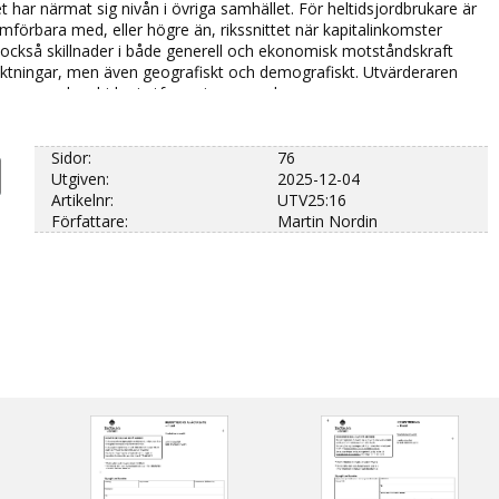
 har närmat sig nivån i övriga samhället. För heltidsjordbrukare är
mförbara med, eller högre än, rikssnittet när kapitalinkomster
ar också skillnader i både generell och ekonomisk motståndskraft
riktningar, men även geografiskt och demografiskt. Utvärderaren
ner som kan bidra i utformningen av den gemensamma
7.
Sidor:
76
Utgiven:
2025-12-04
Artikelnr:
UTV25:16
Författare:
Martin Nordin