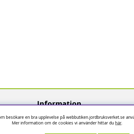
Information
som besökare en bra upplevelse på webbutiken.jordbruksverket.se anvä
Om webbutiken
Mer information om de cookies vi använder hittar du
här
.
Köpevillkor