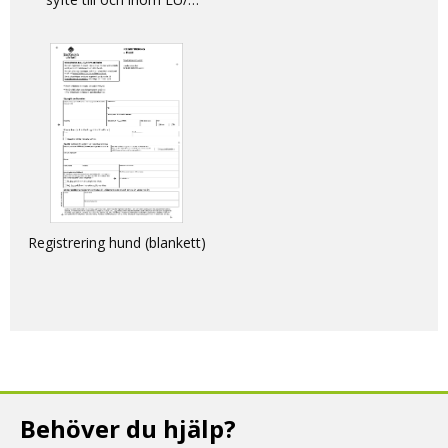
DECLARATION - non-
commercial movement of
dogs, cats and ferrets into
and within the EU
Registrering hund (blankett)
Behöver du hjälp?