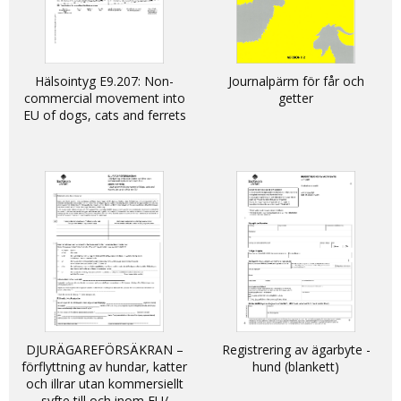
Hälsointyg E9.207: Non-
Journalpärm för får och
commercial movement into
getter
EU of dogs, cats and ferrets
DJURÄGAREFÖRSÄKRAN –
Registrering av ägarbyte -
förflyttning av hundar, katter
hund (blankett)
och illrar utan kommersiellt
syfte till och inom EU/