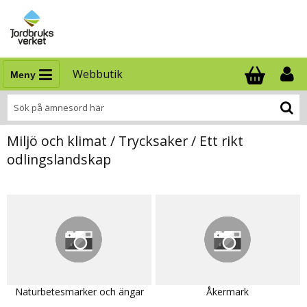
Webbutik
Meny
Antal i varukor
.
Miljö och klimat / Trycksaker / Ett rikt
odlingslandskap
Naturbetesmarker och ängar
Åkermark