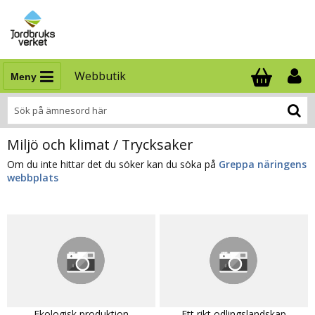
Webbutik
Meny
Antal i varukor
.
Miljö och klimat / Trycksaker
Om du inte hittar det du söker kan du söka på
Greppa näringens
webbplats
Ekologisk produktion
Ett rikt odlingslandskap