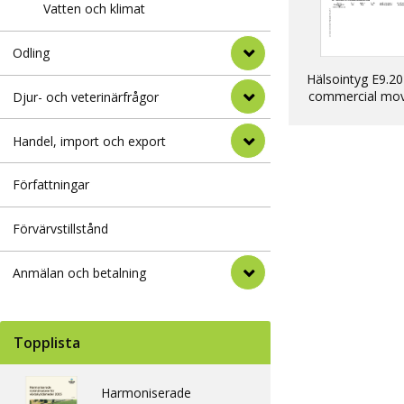
Vatten och klimat
Odling
Hälsointyg E9.20
commercial mo
Djur- och veterinärfrågor
into EU of dogs, 
ferrets
Handel, import och export
Författningar
Förvärvstillstånd
Anmälan och betalning
Topplista
Harmoniserade