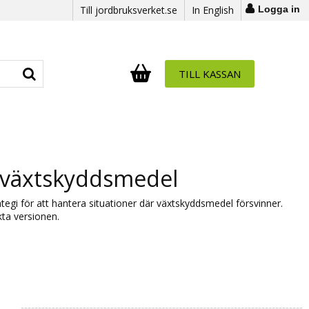
Till jordbruksverket.se
In English
Logga in
TILL KASSAN
Antal i varukorg:
.
r växtskyddsmedel
tegi för att hantera situationer där växtskyddsmedel försvinner.
kta versionen.