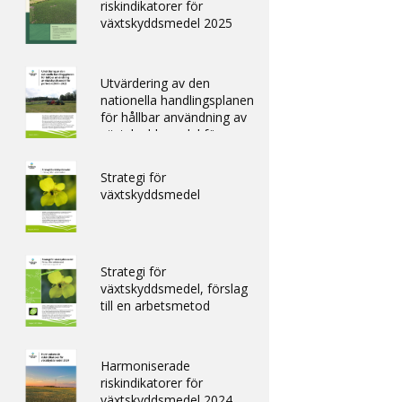
riskindikatorer för
växtskyddsmedel 2025
Utvärdering av den
nationella handlingsplanen
för hållbar användning av
växtskyddsmedel för
perioden 2019–2022
Strategi för
växtskyddsmedel
Strategi för
växtskyddsmedel, förslag
till en arbetsmetod
Harmoniserade
riskindikatorer för
växtskyddsmedel 2024