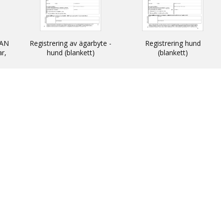
AN
Registrering av ägarbyte -
Registrering hund
ar,
hund (blankett)
(blankett)
n
 och
N -
ats
thin