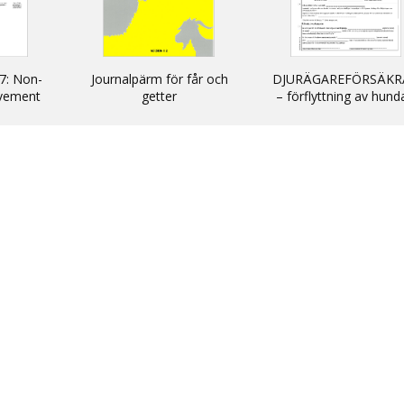
7: Non-
Journalpärm för får och
DJURÄGAREFÖRSÄKR
vement
getter
– förflyttning av hund
cats and
katter och illrar uta
kommersiellt syfte till
inom EU/ DECLARATIO
non-commercial
movement of dogs, c
and ferrets into and wi
the EU