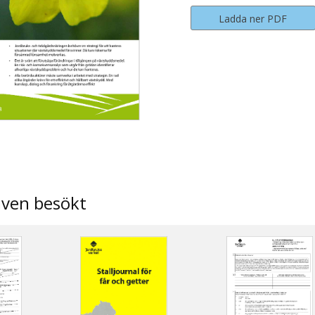
Ladda ner PDF
även besökt