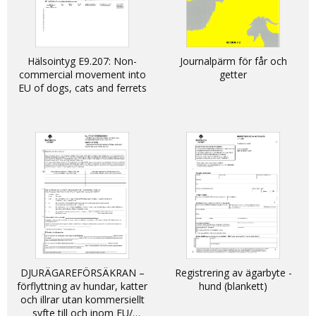
Hälsointyg E9.207: Non-
Journalpärm för får och
commercial movement into
getter
EU of dogs, cats and ferrets
DJURÄGAREFÖRSÄKRAN –
Registrering av ägarbyte -
förflyttning av hundar, katter
hund (blankett)
och illrar utan kommersiellt
syfte till och inom EU/