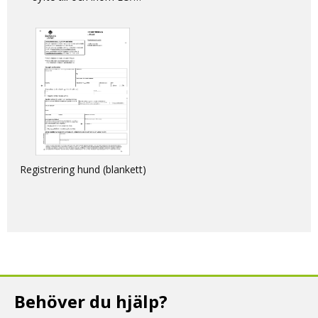
DECLARATION - non-
commercial movement of
dogs, cats and ferrets into
and within the EU
Registrering hund (blankett)
Behöver du hjälp?