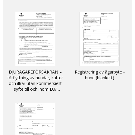
DJURÄGAREFÖRSÄKRAN –
Registrering av ägarbyte -
förflyttning av hundar, katter
hund (blankett)
och illrar utan kommersiellt
syfte till och inom EU/
DECLARATION - non-
commercial movement of
dogs, cats and ferrets into
and within the EU