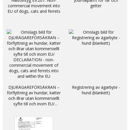
Hälsointyg E9.207: Non-
Journalpärm för får och
commercial movement into
getter
EU of dogs, cats and ferrets
DJURÄGAREFÖRSÄKRAN –
Registrering av ägarbyte -
förflyttning av hundar, katter
hund (blankett)
och illrar utan kommersiellt
syfte till och inom EU/
DECLARATION - non-
commercial movement of
dogs, cats and ferrets into
and within the EU