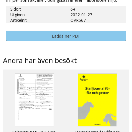
miljöer som akvarier, odlingskassar eller i laboratoriemiljö.
Sidor:
64
Utgiven:
2022-01-27
Artikelnr:
OVR567
Ladda ner PDF
Andra har även besökt