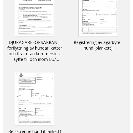
DJURÄGAREFÖRSÄKRAN –
Registrering av ägarbyte -
förflyttning av hundar, katter
hund (blankett)
och illrar utan kommersiellt
syfte till och inom EU/
DECLARATION - non-
commercial movement of
dogs, cats and ferrets into
and within the EU
Registrering hund (blankett)