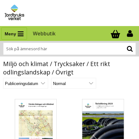
Webbutik
Meny
Antal i varukor
.
Miljö och klimat / Trycksaker / Ett rikt
odlingslandskap / Övrigt