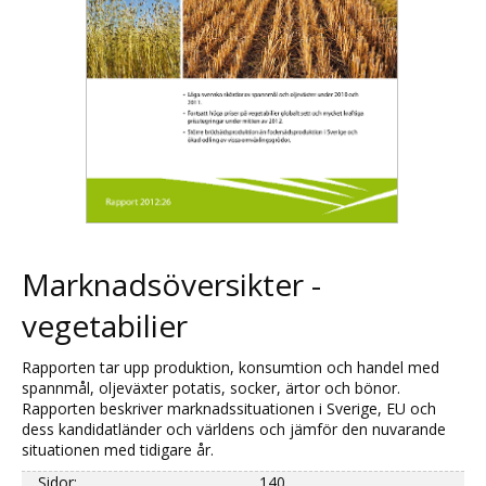
Marknadsöversikter -
vegetabilier
Rapporten
tar upp
produktion, konsumtion och
handel med
spannmål,
oljeväxter
potatis
, socker,
ärtor
och bönor
.
Rapporten beskriver
marknadssituationen
i Sverige,
EU och
dess
kandidatländer
och världens
och jämför
den nuvarande
situationen
med tidigare år
.
Sidor:
140