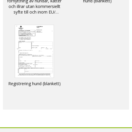
förflyttning av hundar, katter
hund (blankett)
och illrar utan kommersiellt
syfte till och inom EU/
DECLARATION - non-
commercial movement of
dogs, cats and ferrets into
and within the EU
Registrering hund (blankett)