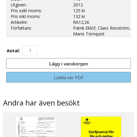
Utgiven:
2012
Pris exkl moms:
125 kr
Pris inkl moms:
132 kr
Artikelnr:
RA12:26
Författare:
Patrik Eklöf, Claes Renström,
Marie Törnquist
Antal:
Lägg i varukorgen
Ladda ner PDF
Andra har även besökt