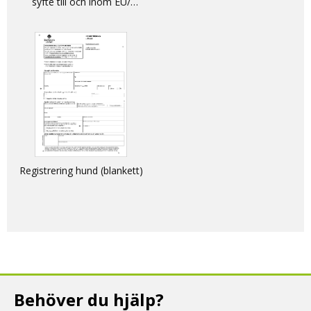
syfte till och inom EU/
DECLARATION - non-
commercial movement of
dogs, cats and ferrets into
and within the EU
Registrering hund (blankett)
Behöver du hjälp?