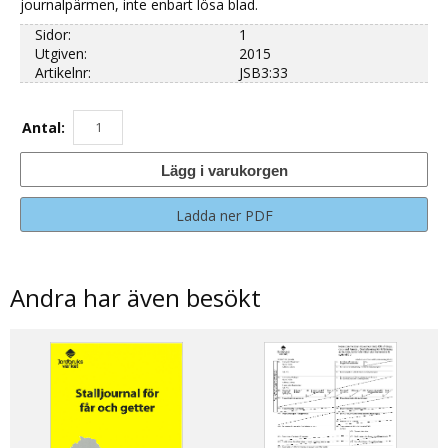
journalpärmen, inte enbart lösa blad.
Sidor:
1
Utgiven:
2015
Artikelnr:
JSB3:33
Antal:
Lägg i varukorgen
Ladda ner PDF
Andra har även besökt