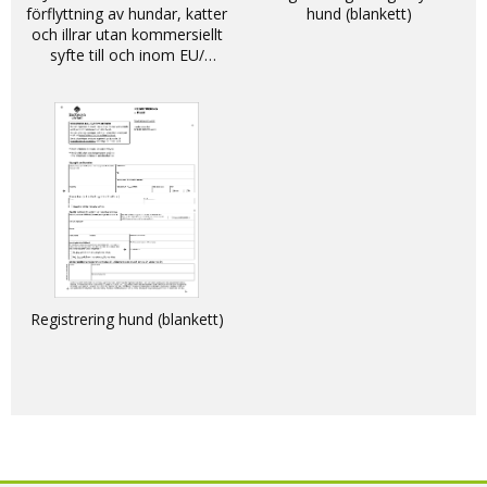
förflyttning av hundar, katter
hund (blankett)
och illrar utan kommersiellt
syfte till och inom EU/
DECLARATION - non-
commercial movement of
dogs, cats and ferrets into
and within the EU
Registrering hund (blankett)