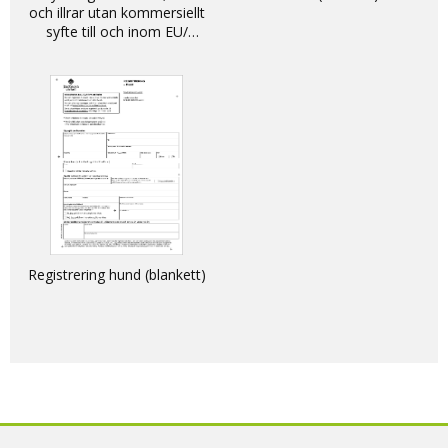
och illrar utan kommersiellt
syfte till och inom EU/
DECLARATION - non-
commercial movement of
dogs, cats and ferrets into
and within the EU
Registrering hund (blankett)