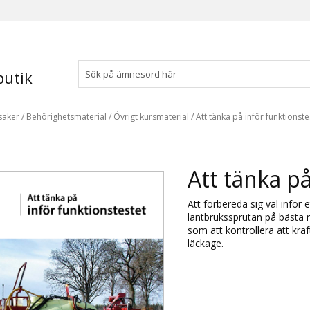
utik
saker
/
Behörighetsmaterial
/
Övrigt kursmaterial
/
Att tänka på inför funktionst
Att tänka på
Att förbereda sig väl inför 
lantbrukssprutan på bästa m
som att kontrollera att kr
läckage.