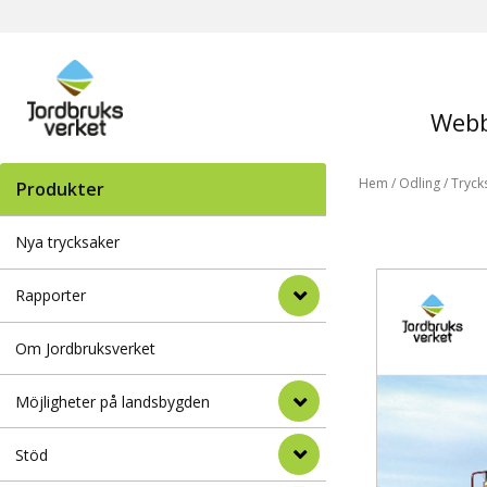
Webb
Hem
/
Odling
/
Tryck
Produkter
Nya trycksaker
Rapporter
Om Jordbruksverket
Möjligheter på landsbygden
Stöd