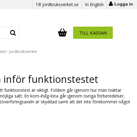
Till jordbruksverket.se
In English
Logga in
TILL KASSAN
Antal i varukorg:
.
estet - Jordbruksverket
 inför funktionstestet
ett funktionstest är viktigt. Foldern går igenom hur man tvättar
öjliga sätt. En kom-ihåg-lista går igenom övriga förberedelser,
aftöverföringsaxeln är skyddad samt att det inte förekommer något