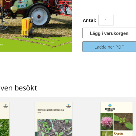
Antal:
Lägg i varukorgen
Ladda ner PDF
även besökt