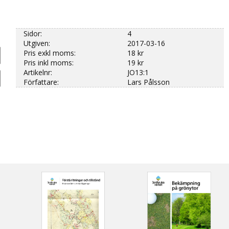
Sidor:
4
Utgiven:
2017-03-16
Pris exkl moms:
18 kr
Pris inkl moms:
19 kr
Artikelnr:
JO13:1
Författare:
Lars Pålsson