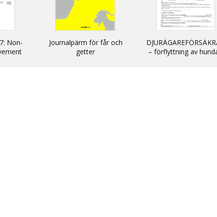
7: Non-
Journalpärm för får och
DJURÄGAREFÖRSÄKR
vement
getter
– förflyttning av hund
cats and
katter och illrar uta
kommersiellt syfte till
inom EU/ DECLARATIO
non-commercial
movement of dogs, c
and ferrets into and wi
the EU