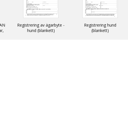
AN
Registrering av ägarbyte -
Registrering hund
ar,
hund (blankett)
(blankett)
n
 och
N -
ats
thin