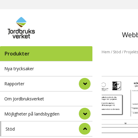
Webb
Hem
/
Stöd
/
Projekt
Produkter
Nya trycksaker
Rapporter
Om Jordbruksverket
Möjligheter på landsbygden
Stöd