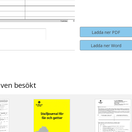
Ladda ner PDF
Ladda ner Word
även besökt