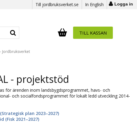
Till jordbruksverket.se
In English
Logga in
TILL KASSAN
Antal i varukorg:
.
- Jordbruksverket
 - projektstöd
as för ärenden inom landsbygdsprogrammet, havs- och
ional- och socialfondsprogrammet för lokalt ledd utveckling 2014-
 (Strategisk plan 2023–2027)
d (Fisk 2021–2027)