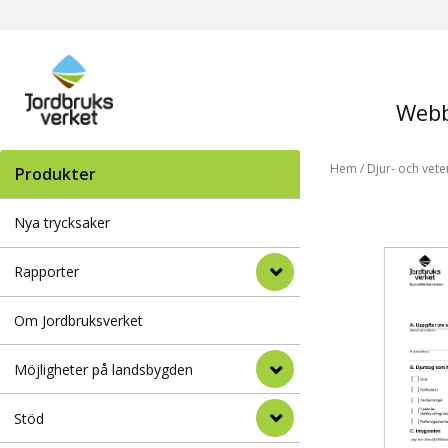
Webb
Hem
/
Djur- och vete
Produkter
Nya trycksaker
Rapporter
Om Jordbruksverket
Möjligheter på landsbygden
Stöd