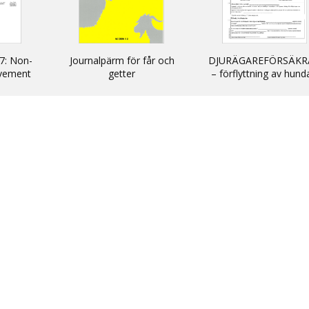
7: Non-
Journalpärm för får och
DJURÄGAREFÖRSÄKR
vement
getter
– förflyttning av hund
cats and
katter och illrar uta
kommersiellt syfte till
inom EU/ DECLARATIO
non-commercial
movement of dogs, c
and ferrets into and wi
the EU