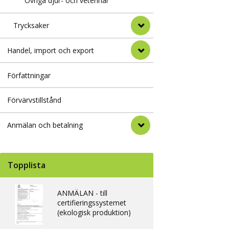
Övriga djur- och veterinär
Trycksaker
Handel, import och export
Författningar
Förvärvstillstånd
Anmälan och betalning
Topplista
ANMÄLAN - till
certifieringssystemet
(ekologisk produktion)