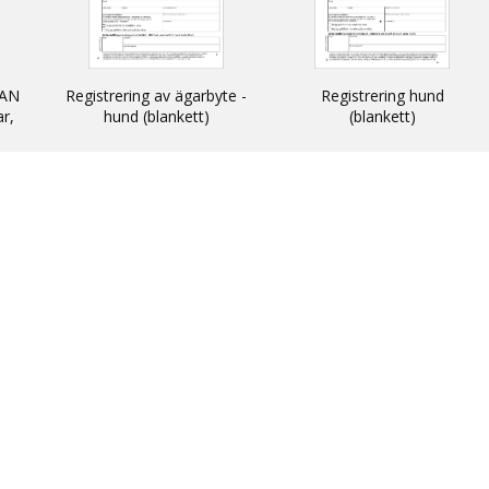
AN
Registrering av ägarbyte -
Registrering hund
ar,
hund (blankett)
(blankett)
n
 och
N -
ats
thin