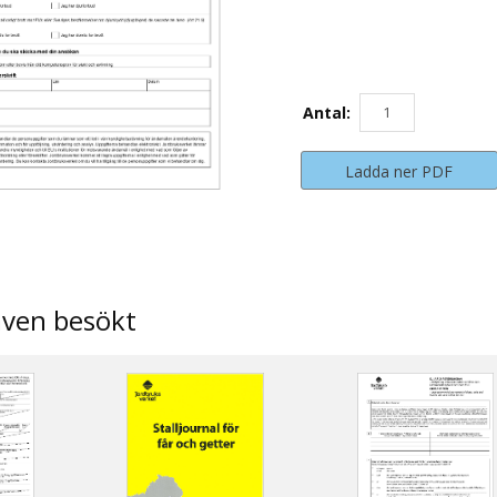
Antal:
Ladda ner PDF
även besökt