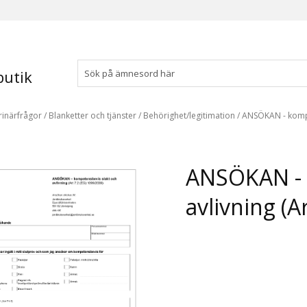
utik
rinärfrågor
/
Blanketter och tjänster
/
Behörighet/legitimation
/
ANSÖKAN - kompet
ANSÖKAN - 
avlivning (A