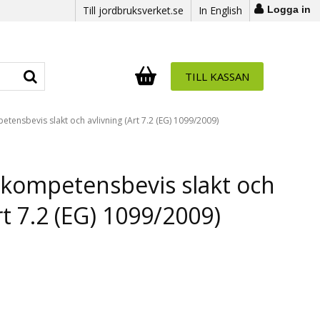
Till jordbruksverket.se
In English
Logga in
TILL KASSAN
Antal i varukorg:
.
ensbevis slakt och avlivning (Art 7.2 (EG) 1099/2009)
kompetensbevis slakt och
rt 7.2 (EG) 1099/2009)