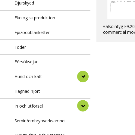
Djurskydd
Ekologisk produktion
Hälsointyg E9.20
commercial mo
Epizootiblanketter
into EU of dogs, 
ferrets
Foder
Försöksdjur
Hund och katt
Hägnad hjort
In och utförsel
Semin/embryoverksamhet