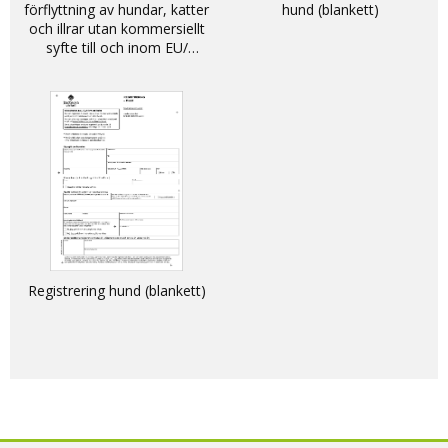
förflyttning av hundar, katter
hund (blankett)
och illrar utan kommersiellt
syfte till och inom EU/
DECLARATION - non-
commercial movement of
dogs, cats and ferrets into
and within the EU
Registrering hund (blankett)