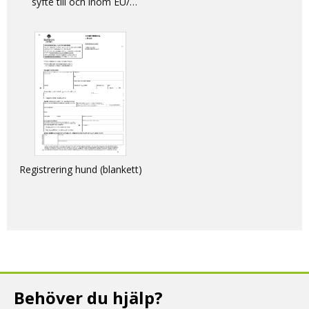
syfte till och inom EU/
DECLARATION - non-
commercial movement of
dogs, cats and ferrets into
and within the EU
Registrering hund (blankett)
Behöver du hjälp?