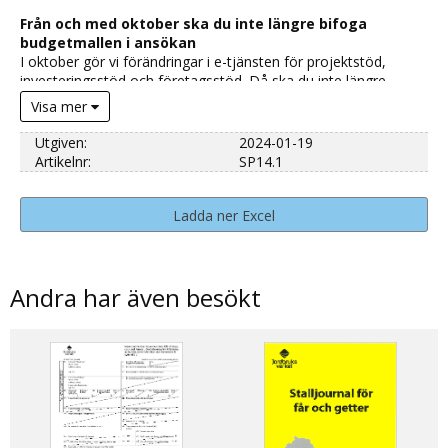
Från och med oktober ska du inte längre bifoga
budgetmallen i ansökan
I oktober gör vi förändringar i e-tjänsten för projektstöd,
investeringsstöd och företagsstöd. Då ska du inte längre
bifoga budgetmallen i din ansökan. I stället ska du fylla i
Visa mer
uppgifterna om utgifter och finansiering direkt i e-tjänsten.
Från oktober kan du fortfarande ladda ner mallen och använda
Utgiven:
2024-01-19
den som arbetsmaterial medan du förbereder din ansökan.
Artikelnr:
SP14.1
Mer om förändringarna i e-tjänsten (jordbruksverket.se)
Ladda ner Excel
Andra har även besökt