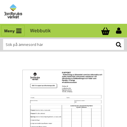
Webbutik
Meny
Antal i varukor
.