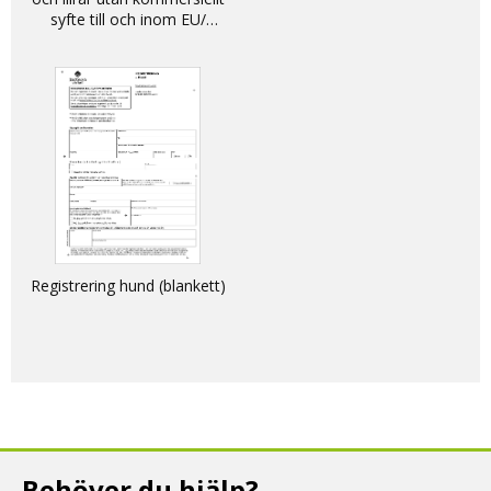
syfte till och inom EU/
DECLARATION - non-
commercial movement of
dogs, cats and ferrets into
and within the EU
Registrering hund (blankett)
Behöver du hjälp?