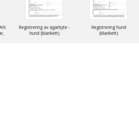
AN
Registrering av ägarbyte -
Registrering hund
ar,
hund (blankett)
(blankett)
n
 och
N -
ats
thin