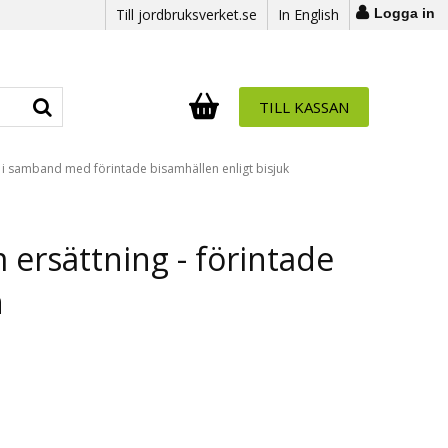
Till jordbruksverket.se
In English
Logga in
TILL KASSAN
Antal i varukorg:
.
g i samband med förintade bisamhällen enligt bisjuk
ersättning - förintade
n