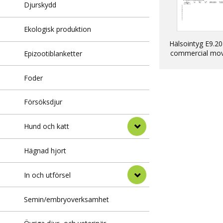
Djurskydd
Ekologisk produktion
Hälsointyg E9.20
commercial mo
Epizootiblanketter
into EU of dogs, 
ferrets
Foder
Försöksdjur
Hund och katt
Hägnad hjort
In och utförsel
Semin/embryoverksamhet