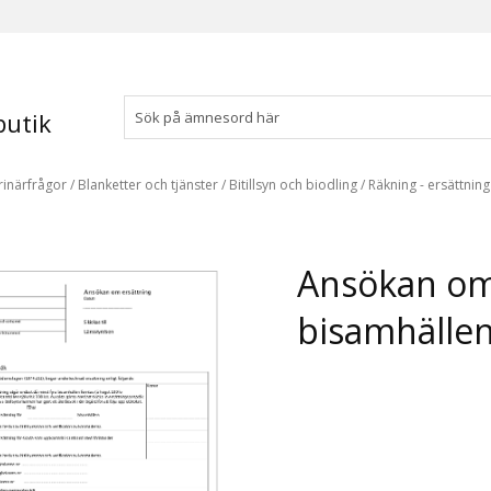
utik
rinärfrågor
/
Blanketter och tjänster
/
Bitillsyn och biodling
/
Räkning - ersättnin
Ansökan om 
bisamhälle