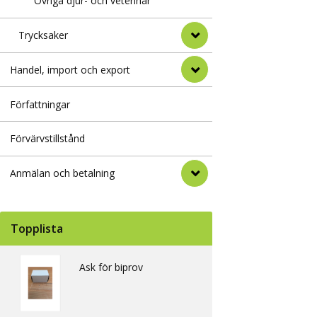
Övriga djur- och veterinär
Trycksaker
Handel, import och export
Författningar
Förvärvstillstånd
Anmälan och betalning
Topplista
Ask för biprov