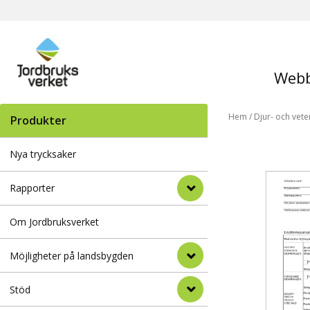
Webb
Hem
/
Djur- och vete
Produkter
Nya trycksaker
Rapporter
Om Jordbruksverket
Möjligheter på landsbygden
Stöd