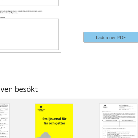
Ladda ner PDF
även besökt