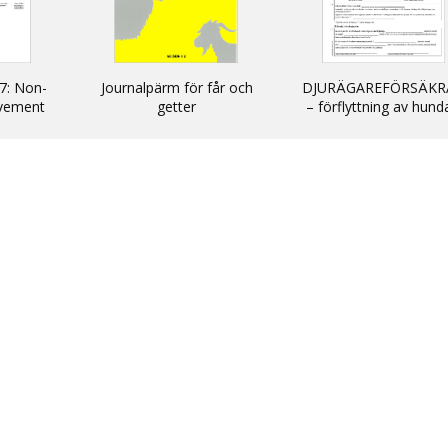
7: Non-
Journalpärm för får och
DJURÄGAREFÖRSÄKR
vement
getter
– förflyttning av hund
cats and
katter och illrar uta
kommersiellt syfte till
inom EU/ DECLARATIO
non-commercial
movement of dogs, c
and ferrets into and wi
the EU