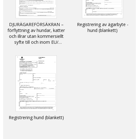
DJURÄGAREFÖRSÄKRAN –
Registrering av ägarbyte -
förflyttning av hundar, katter
hund (blankett)
och illrar utan kommersiellt
syfte till och inom EU/
DECLARATION - non-
commercial movement of
dogs, cats and ferrets into
and within the EU
Registrering hund (blankett)