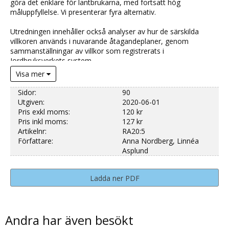
göra det enklare för lantbrukarna, med fortsatt hög
måluppfyllelse. Vi presenterar fyra alternativ.
Utredningen innehåller också analyser av hur de särskilda
villkoren används i nuvarande åtagandeplaner, genom
sammanställningar av villkor som registrerats i
Jordbruksverkets system.
Visa mer
Sidor:
90
Utgiven:
2020-06-01
Pris exkl moms:
120 kr
Pris inkl moms:
127 kr
Artikelnr:
RA20:5
Författare:
Anna Nordberg, Linnéa
Asplund
Ladda ner PDF
Andra har även besökt