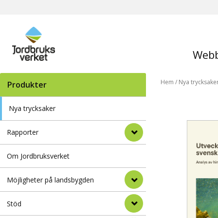
Webb
Hem
/
Nya trycksake
Produkter
Nya trycksaker
Rapporter
Om Jordbruksverket
Möjligheter på landsbygden
Stöd