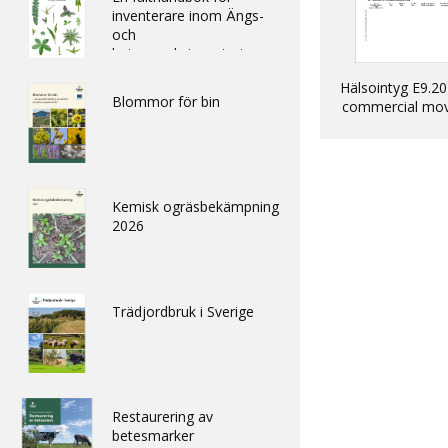
inventerare inom Ängs-
och
betesmarksinventeringen
Hälsointyg E9.20
Blommor för bin
commercial mo
into EU of dogs, 
ferrets
Kemisk ogräsbekämpning
2026
Trädjordbruk i Sverige
Restaurering av
betesmarker