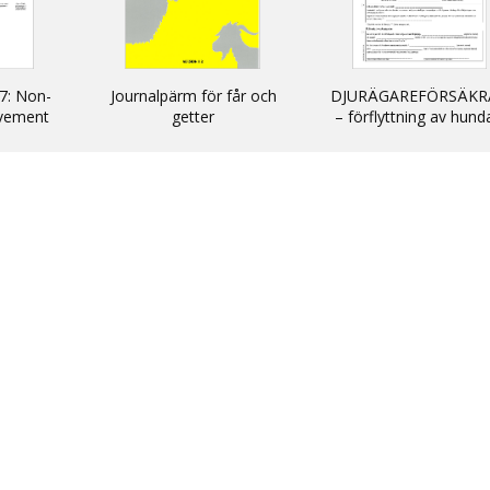
7: Non-
Journalpärm för får och
DJURÄGAREFÖRSÄKR
vement
getter
– förflyttning av hund
cats and
katter och illrar uta
kommersiellt syfte till
inom EU/ DECLARATIO
non-commercial
movement of dogs, c
and ferrets into and wi
the EU