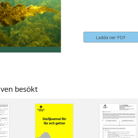
Ladda ner PDF
även besökt