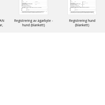
AN
Registrering av ägarbyte -
Registrering hund
ar,
hund (blankett)
(blankett)
n
 och
N -
ats
thin