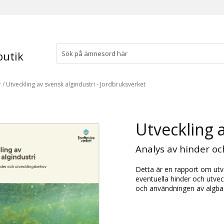
utik
r
/
Utveckling av svensk algindustri - Jordbruksverket
Utveckling a
Analys av hinder oc
Detta är en rapport om utvec
eventuella hinder och utve
och användningen av algbas