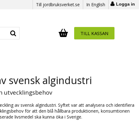
Till jordbruksverket.se
In English
Logga in
TILL KASSAN
Antal i varukorg:
.
v svensk algindustri
h utvecklingsbehov
kling av svensk algindustri. Syftet var att analysera och identifiera
cklingsbehov för att den blå hållbara produktionen, konsumtionen
erade livsmedel ska kunna öka i Sverige.