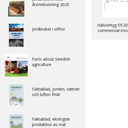
årsredovisning 2025
Hälsointyg E9.20
Jordbruket i siffror
commercial mo
into EU of dogs, 
ferrets
Facts about Swedish
agriculture
Faktablad, jorden, vattnet
och luften frisk!
Faktablad, ekologisk
produktion av mat