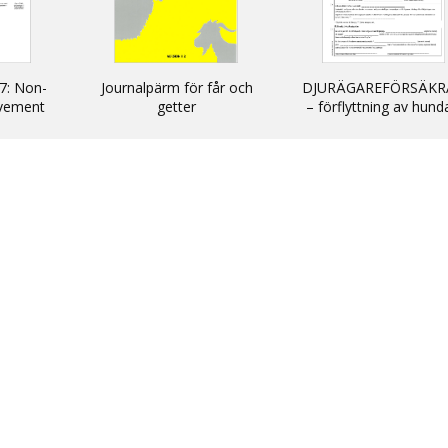
7: Non-
Journalpärm för får och
DJURÄGAREFÖRSÄKR
vement
getter
– förflyttning av hund
cats and
katter och illrar uta
kommersiellt syfte till
inom EU/ DECLARATIO
non-commercial
movement of dogs, c
and ferrets into and wi
the EU