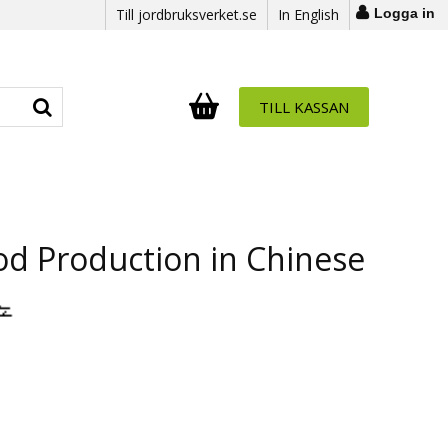
Till jordbruksverket.se
In English
Logga in
TILL KASSAN
Antal i varukorg:
.
d Production in Chinese