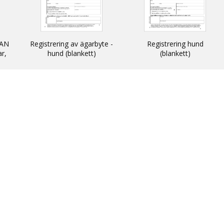
AN
Registrering av ägarbyte -
Registrering hund
ar,
hund (blankett)
(blankett)
n
 och
N -
ats
thin