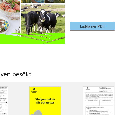
Ladda ner PDF
även besökt