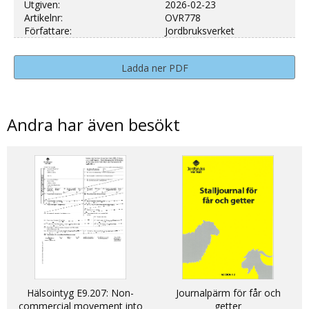
Utgiven:
2026-02-23
Artikelnr:
OVR778
Författare:
Jordbruksverket
Ladda ner PDF
Andra har även besökt
Hälsointyg E9.207: Non-
Journalpärm för får och
commercial movement into
getter