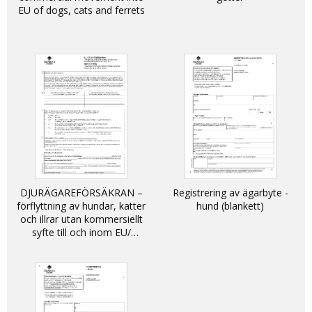
EU of dogs, cats and ferrets
DJURÄGAREFÖRSÄKRAN –
Registrering av ägarbyte -
förflyttning av hundar, katter
hund (blankett)
och illrar utan kommersiellt
syfte till och inom EU/
DECLARATION - non-
commercial movement of
dogs, cats and ferrets into
and within the EU