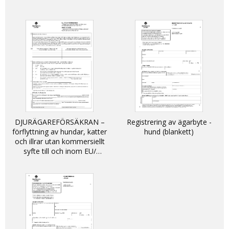
DJURÄGAREFÖRSÄKRAN –
Registrering av ägarbyte -
förflyttning av hundar, katter
hund (blankett)
och illrar utan kommersiellt
syfte till och inom EU/
DECLARATION - non-
commercial movement of
dogs, cats and ferrets into
and within the EU