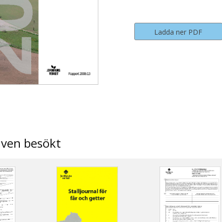
Ladda ner PDF
även besökt