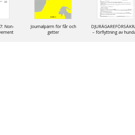
7: Non-
Journalpärm för får och
DJURÄGAREFÖRSÄKR
vement
getter
– förflyttning av hund
cats and
katter och illrar uta
kommersiellt syfte till
inom EU/ DECLARATIO
non-commercial
movement of dogs, c
and ferrets into and wi
the EU