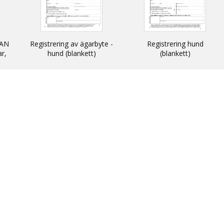
AN
Registrering av ägarbyte -
Registrering hund
ar,
hund (blankett)
(blankett)
n
 och
N -
ats
thin