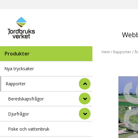
Webb
Hem
/
Rapporter
/
År
Produkter
Nya trycksaker
Rapporter
Beredskapsfrågor
Djurfrågor
Fiske och vattenbruk