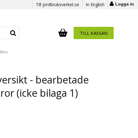
Till jordbruksverket.se
In English
Logga in
TILL KASSAN
Antal i varukorg:
.
rdbru
rsikt - bearbetade
or (icke bilaga 1)