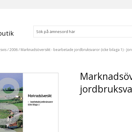
utik
svis
/
2006
/
Marknadsöversikt - bearbetade jordbruksvaror (icke bilaga 1) - Jo
Marknadsöve
jordbruksvar