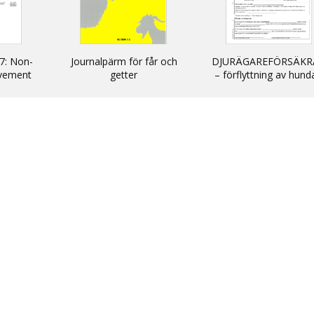
7: Non-
Journalpärm för får och
DJURÄGAREFÖRSÄKR
vement
getter
– förflyttning av hund
cats and
katter och illrar uta
kommersiellt syfte till
inom EU/ DECLARATIO
non-commercial
movement of dogs, c
and ferrets into and wi
the EU