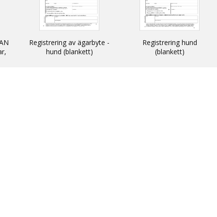
AN
Registrering av ägarbyte -
Registrering hund
ar,
hund (blankett)
(blankett)
n
 och
N -
ats
thin