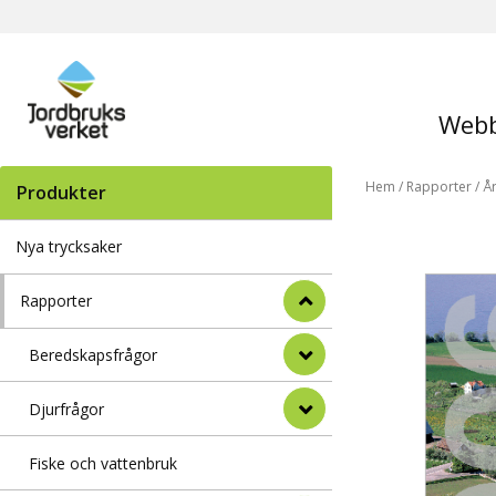
Webb
Hem
/
Rapporter
/
År
Produkter
Nya trycksaker
Rapporter
Beredskapsfrågor
Djurfrågor
Fiske och vattenbruk