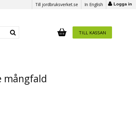
Till jordbruksverket.se
In English
Logga in
TILL KASSAN
Antal i varukorg:
.
 mångfald