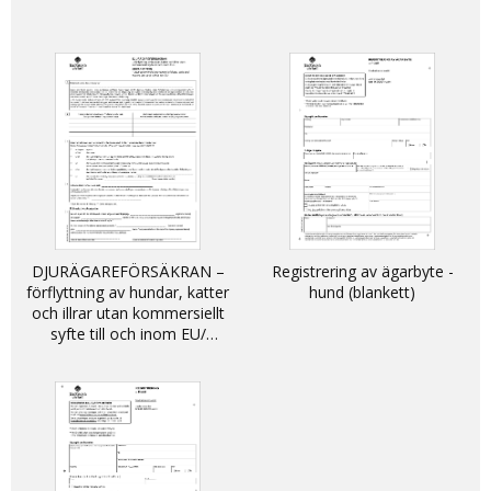
DJURÄGAREFÖRSÄKRAN –
Registrering av ägarbyte -
förflyttning av hundar, katter
hund (blankett)
och illrar utan kommersiellt
syfte till och inom EU/
DECLARATION - non-
commercial movement of
dogs, cats and ferrets into
and within the EU