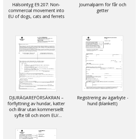
Hälsointyg E9.207: Non-
Journalpärm för får och
commercial movement into
getter
EU of dogs, cats and ferrets
DJURÄGAREFÖRSÄKRAN –
Registrering av ägarbyte -
förflyttning av hundar, katter
hund (blankett)
och illrar utan kommersiellt
syfte till och inom EU/
DECLARATION - non-
commercial movement of
dogs, cats and ferrets into
and within the EU