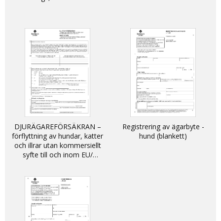
DJURÄGAREFÖRSÄKRAN –
Registrering av ägarbyte -
förflyttning av hundar, katter
hund (blankett)
och illrar utan kommersiellt
syfte till och inom EU/
DECLARATION - non-
commercial movement of
dogs, cats and ferrets into
and within the EU